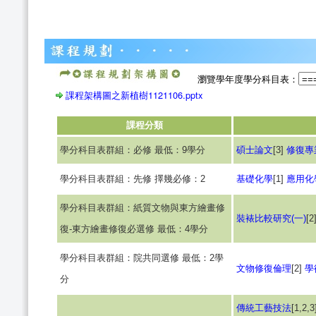
瀏覽學年度學分科目表：
課程架構圖之新植樹1121106.pptx
課程分類
學分科目表群組：必修 最低：9學分
碩士論文
[3]
修復專業
學分科目表群組：先修 擇幾必修：2
基礎化學
[1]
應用化
學分科目表群組：紙質文物與東方繪畫修
裝裱比較研究(一)
[2
復-東方繪畫修復必選修 最低：4學分
學分科目表群組：院共同選修 最低：2學
文物修復倫理
[2]
學
分
傳統工藝技法
[1,2,