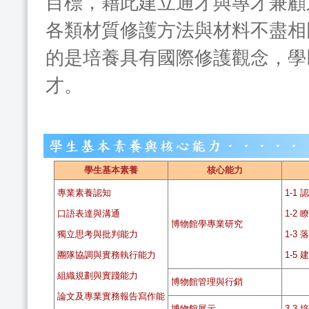
目標，藉此建立通才與專才兼顧
各類材質修護方法與材料不盡相
的是培養具有國際修護觀念，學
才。
學生基本素養
核心能力
專業素養認知
1-1
口語表達與溝通
1-2
博物館學專業研究
獨立思考與批判能力
1-3
團隊協調與實務執行能力
1-5
組織規劃與實踐能力
博物館管理與行銷
論文及專業實務報告寫作能
博物館展示
3-3