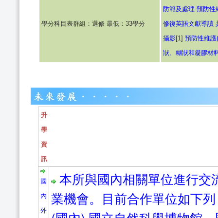
防範及處理
預防性維
學分科目表群組：選修 最低：33學分
修復英語文獻導讀
攝影
[1]
預防性維護(
狀、糊狀和凝膠材
升
學
資
訊
本所與國內相關單位進行交
國
業機會。目前合作單位如下列
內
外
(國內) 國立自然科學博物館