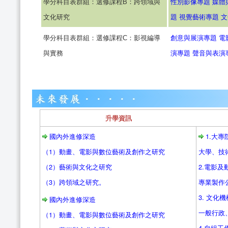
學分科目表群組：選修課程B：跨領域與
性別影像專題
媒體
文化研究
題
視覺藝術專題
文
學分科目表群組：選修課程C：影視編導
創意與展演專題
電
與實務
演專題
聲音與表演
升學資訊
國內外進修深造
1.大
（1）動畫、電影與數位藝術及創作之研究
大學、技
（2）藝術與文化之研究
2.電影
（3）跨領域之研究。
專業製作
3. 文化
國內外進修深造
一般行政
（1）動畫、電影與數位藝術及創作之研究
4.自組