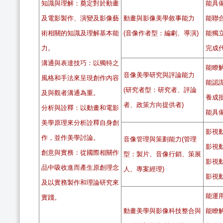
知識與理解：奠定對於動畫
能具
及電影製作、演變及影像藝
動畫與影像美學敘事能力
能聯
術相關的知識及理解基本能
(音像作者型：編劇、導演)
能獨
力。
完成
溝通與表達技巧：以獨特之
能瞭
音像美學研究與評論能力
風格和手法來呈現創作內容
能認
(研究者型：研究者、評論
及與觀者溝通為重。
養成
者、政策方向提供者)
分析與詮釋：以動畫和電影
能具
美學原理來分析詮釋自身創
影視
作，並作美學討論。
音像管理與策劃能力(管理
影視
創意與實務：從國際相關作
型：製片、音像行銷、策展
影視
品中吸收進而產生原創理念
人、專案經理)
影視
及以實務製作和理論研究來
能運
實踐。
動畫美學與影像科技整合與
能瞭