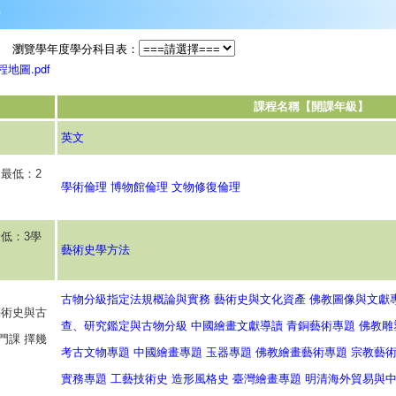
瀏覽學年度學分科目表：
圖.pdf
課程名稱【開課年級】
英文
最低：2
學術倫理
博物館倫理
文物修復倫理
低：3學
藝術史學方法
古物分級指定法規概論與實務
藝術史與文化資產
佛教圖像與文獻
藝術史與古
查、研究鑑定與古物分級
中國繪畫文獻導讀
青銅藝術專題
佛教雕
門課 擇幾
考古文物專題
中國繪畫專題
玉器專題
佛教繪畫藝術專題
宗教藝
實務專題
工藝技術史
造形風格史
臺灣繪畫專題
明清海外貿易與