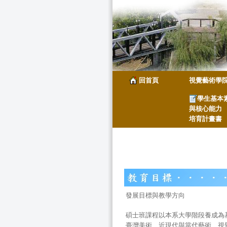
回首頁
視覺藝術學
學生基本
與核心能力
培育計畫書
發展目標與教學方向
碩士班課程以本系大學階段養成為
臺灣美術、近現代與當代藝術、視