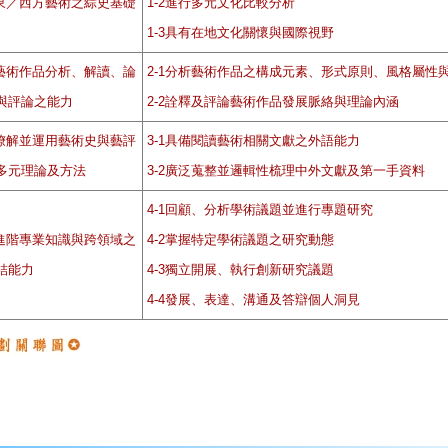
.東／西方藝術之綜史基礎
1-2進行多元文化比較分析
1-3具有在地文化關懷與國際視野
.藝術作品分析、解讀、論
2-1分析藝術作品之構成元素、形式原則、風格屬性
與評論之能力
2-2詮釋及評論藝術作品發展脈絡與理論內涵
.暸解並運用藝術史與藝評
3-1具備閱讀藝術相關文獻之外語能力
多元理論及方法
3-2廣泛蒐整並邏輯性梳理中外文獻及第一手資料
4-1回顧、分析學術議題並進行專題研究
.進階專業知識與跨領域之
4-2掌握特定學術議題之研究動態
結能力
4-3獨立開展、執行創新研究議題
4-4發展、表達、溝通及答辯個人洞見