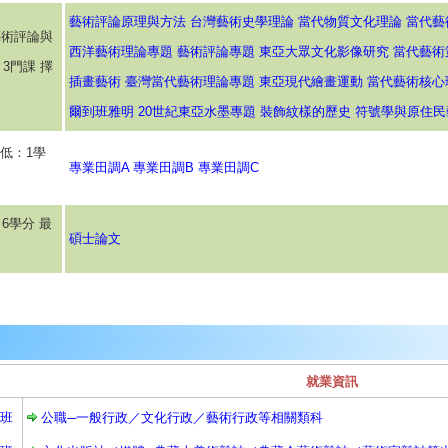
藝術評論原理與方法
台灣藝術史學理論
當代物質文化理論
當代藝
藝術評論與
西洋藝術理論專題
藝術評論專題
東亞大眾文化影像研究
當代藝術
3門課 擇
插畫藝術
臺灣當代藝術理論專題
東亞現代繪畫運動
當代藝術核心
爾到班雅明
20世紀東亞水墨專題
裝飾紋樣的歷史
符號學與原住民
低：1學
專業田調A
專業田調B
專業田調C
6學分 最
碩士論文
就業資訊
班
公職─一般行政／文化行政／藝術行政等相關類科