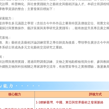
究詮釋、科普轉化、與社會實踐能力之藝術史與藝術評論人才。本碩士班課程
學教學資源的整合；主要發展目標如下：
探索能力：
提供學生多元議題之學習（含括古今中外作品之審美特質及價值定位、視覺文
藏探討與實務操作、藝評策展與美學研究及實踐等），能有效提升其專且廣之
究基地：
德、美）藝術史及藝術評論訓練背景之專任師資為後盾，帶領學生廣涉古今中
本系碩士班成為多元文化藝術交流研究之重鎮。
與：
析詮釋與應用實踐，透過田野調查訓練、文物之實地勘察檢視與分析、參與教
外嫻熟文物與科技相關之專家講學交流等，有效豐富學生之實務體驗，激盪兼
核心能力
評核方式
1-1瞭解臺灣、中國、東亞與世界藝術之發展脈絡