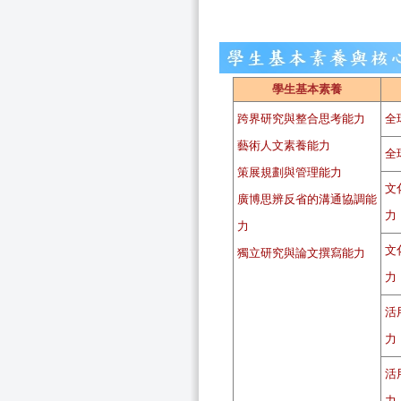
學生基本素養
跨界研究與整合思考能力
全
藝術人文素養能力
全
策展規劃與管理能力
文
廣博思辨反省的溝通協調能
力
力
文
獨立研究與論文撰寫能力
力
活
力
活
力