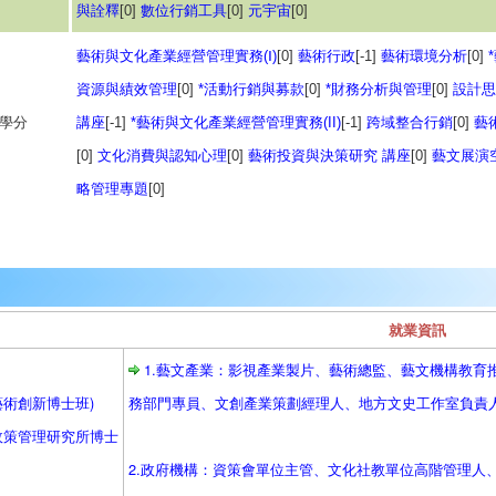
與詮釋
[0]
數位行銷工具
[0]
元宇宙
[0]
藝術與文化產業經營管理實務(Ⅰ)
[0]
藝術行政
[-1]
藝術環境分析
[0]
資源與績效管理
[0]
*活動行銷與募款
[0]
*財務分析與管理
[0]
設計思
3學分
講座
[-1]
*藝術與文化產業經營管理實務(II)
[-1]
跨域整合行銷
[0]
藝
[0]
文化消費與認知心理
[0]
藝術投資與決策研究 講座
[0]
藝文展演
略管理專題
[0]
就業資訊
1.藝文產業：影視產業製片、藝術總監、藝文機構教育
術創新博士班)
務部門專員、文創產業策劃經理人、地方文史工作室負責
政策管理研究所博士
2.政府機構：資策會單位主管、文化社教單位高階管理人