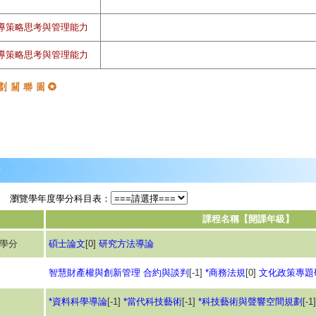
導策略思考與管理能力
導策略思考與管理能力
瀏覽學年度學分科目表：
課程名稱【開課年級】
6學分
碩士論文
[0]
研究方法導論
智慧財產權與創新管理
合約與談判
[-1]
*商務法規
[0]
文化政策專題
*資料科學導論
[-1]
*當代科技藝術
[-1]
*科技藝術與聲響空間規劃
[-1