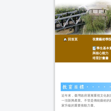
回首頁
視覺藝術學
學生基本
與核心能力
培育計畫書
近年來，臺灣政府逐漸重視文化創
一項新興產業。不管是傳統藝術的
家升級的重要推動力量。