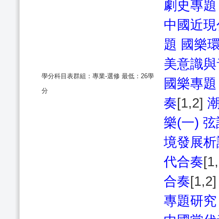
劇史專題
中國近現
題
國樂
美意識與
學分科目表群組：專業-選修 最低：26學
國樂專題
分
奏
[1,2]
潮
樂(一)
弦
境發展析
代合奏
[1
合奏
[1,2
專題研究