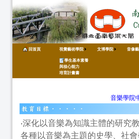
回首頁
視覺藝術學院
文博學院
音像藝
學生基本素養
與核心能力
培育計畫書
音樂學院
‧深化以音樂為知識主體的研究
各種以音樂為主題的史學、社會