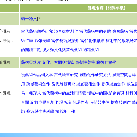
課程名稱【開課年級】
程
碩士論文
[2]
心課程
當代藝術趨勢研究
混合媒材創作
當代藝術中的身體
錄像藝術
當
ses 最低：
術哲學
影像美學
當代藝術與媒介
當代創作思維
藝術中的形象與
的關鍵主題
後人類文化與當代藝術
過程藝術
論課程
藝術與速度
文化、空間與場域
虛擬性美學
藝術社會學
從藝術作品到文本
當代繪畫研究
雕塑創作研究方法
展覽空間思維
用
跨域藝術創作
當代雕塑研究
裝置藝術創作
影像裝置創作
數位
作課程
為一種形式
當代藝術中的生活與情境
場域中的圖/影像表現
材料
音關係
數位聲音創作
場所論
何謂作者
時間與事件
檔案與創作
藝
勘
藝術與生態科學
攝影棚工作