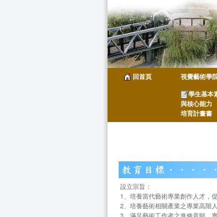
回首頁
視覺藝術學
學生基本
與核心能力
培育計畫書
設立宗旨：
1、培養當代藝術專業創作人才，
2、培養藝術相關產業之專業高階
3、滿足藝術工作者之進修意願，