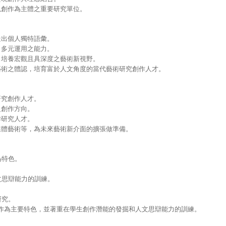
以創作為主體之重要研究單位。
造出個人獨特語彙。
、多元運用之能力。
，培養宏觀且具深度之藝術新視野。
藝術之體認，培育富於人文角度的當代藝術研究創作人才。
研究創作人才。
之創作方向。
作研究人才。
媒體藝術等，為未來藝術新介面的擴張做準備。
為特色。
。
文思辯能力的訓練。
研究。
作為主要特色，並著重在學生創作潛能的發掘和人文思辯能力的訓練。