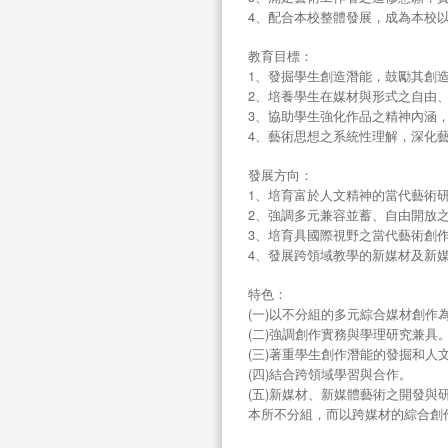
4、配合本校整體發展，成為本校
教育目標：
1、發掘學生創造潛能，鼓勵其創
2、培養學生在媒材與形式之自由
3、協助學生強化作品之精神內涵
4、藝術思想之系統性理解，深化
發展方向：
1、培育富於人文精神的當代藝術
2、強調多元兼容並蓄、自由開放
3、培育具國際視野之當代藝術創
4、發展跨領域教學的新媒材及新
特色：
(一)以不分組的多元綜合媒材創作
(二)強調創作實務與學理研究兼具
(三)著重學生創作潛能的發掘和人
(四)結合跨領域學習與合作。
(五)新媒材、新媒體藝術之開發與
本所不分組，而以跨媒材的綜合創