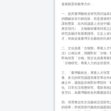
發展願景與教學方向：
一、提昇臺灣藝術史研究與評論策
的關鍵並非行銷包裝，而是透過研
課程豐富，在內容議題上含括中國
典至現代）、文物藝術審美特質之
研究及藝評策展實踐等。立足上述
才，有效促進臺灣文化藝術的扎根
二、文化資產「古物類」專業人才
法》公佈以來，我國對於「古物」
即為培育「古物」類文化資產專業
「古物研究」專業人力的迫切需求
三、「臺灣藝術史」專業人才培育
量、多元的研究議題與產官學合作
練之外，還能提供相對於學院性「精
化、日常生活視覺研究、電影美術
多空白，為臺灣藝術史的重建提供
四、培育整合性文化藝術交流研究
的碩果；而就現當代藝術的議題探