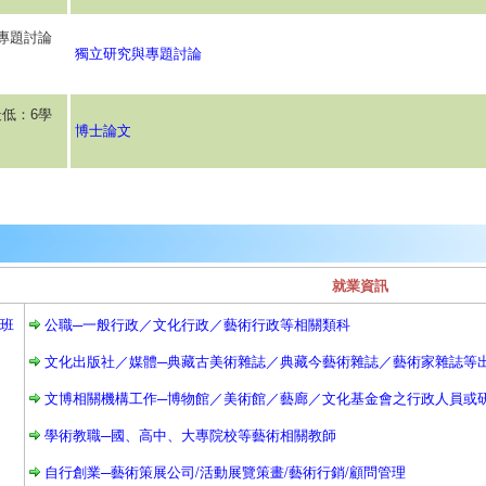
專題討論
獨立研究與專題討論
低：6學
博士論文
就業資訊
班
公職─一般行政／文化行政／藝術行政等相關類科
文化出版社／媒體─典藏古美術雜誌／典藏今藝術雜誌／藝術家雜誌等
文博相關機構工作─博物館／美術館／藝廊／文化基金會之行政人員或
學術教職─國、高中、大專院校等藝術相關教師
自行創業─藝術策展公司/活動展覽策畫/藝術行銷/顧問管理