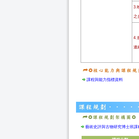
3
之
4
連
課程與能力指標資料
藝術史評與古物研究博士班課程地