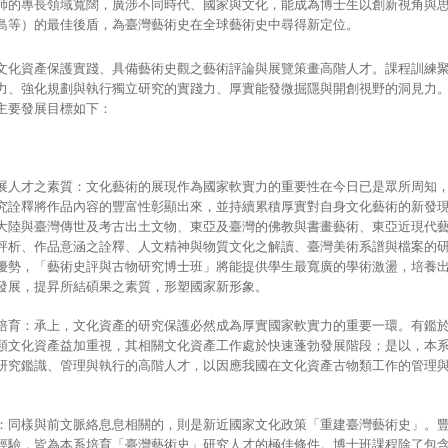
師的專長領域寬闊，廣涉不同時代、國家與文化，能成為博士生以創新視角與
島等）的最佳後盾，為臺灣藝術史在全球藝術史中尋得新定位。
文化資產保護實踐、具備藝術史觀之藝術評論與展覽策畫高階人才。課程訓練
力、強化規劃與執行獨立研究的實踐力、厚實能發微掘隱與開創視野的洞見力
主要發展目標如下：
展人才之素質：文化藝術的展現作為國家軟實力的重要性在今日已是眾所周知
究詮釋將作品內容的豐富性彰顯出來，並持續累積厚實對自身文化藝術的新發
大陸與臺灣傳世及考古出土文物、東亞及臺灣的佛教與書畫藝術、東亞近現代
評析、作品意涵之詮釋、人文精神與物質文化之解讀、臺灣美術系譜與檔案的
優勢，「藝術史評與古物研究博士班」將能提供學生最寬廣的學術激盪，培養
發展，提昇所結碩果之素質，形塑國家新形象。
培育：承上，文化資產的研究保護必然成為厚實國家軟實力的重要一環。有鑑於自
類文化資產益加重視，其相關文化資產工作處於快速蓬勃發展階段；是以，本
研究鑑識、管理與執行的高階人才，以因應我國在文化資產古物類工作的管理
。
：同樣與前文脈絡息息相關的，則是新近國家文化政策「重建臺灣藝術史」。
經驗，皆為本系培育「臺灣藝術史」研究人才的極佳條件。博士班課程除了包