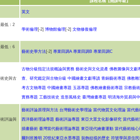
課程名稱【開課年級】
英文
最低：2
學術倫理
[-2]
博物館倫理
[-2]
文物修復倫理
最低：6
藝術史學方法
[-2]
專業田調A
專業田調B
專業田調C
古物分級指定法規概論與實務
藝術史與文化資產
佛教圖像與文獻
藝術史與古
查、研究鑑定與古物分級
中國繪畫文獻導讀
青銅藝術專題
佛教雕
考古文物專題
中國繪畫專題
玉器專題
佛教繪畫藝術專題
宗教藝
實務專題
工藝技術史
造形風格史
臺灣繪畫專題
明清海外貿易與
藝術評論原理與方法
台灣藝術史學理論
當代物質文化理論
當代藝
藝術評論與
西洋藝術理論專題
藝術評論專題
東亞大眾文化影像研究
當代藝術
插畫藝術
臺灣當代藝術理論專題
東亞現代繪畫運動
當代藝術核心
爾到班雅明
20世紀東亞水墨專題
裝飾紋樣的歷史
符號學與原住民