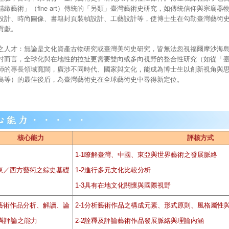
緻藝術」（fine art）傳統的「另類」臺灣藝術史研究，如傳統信仰與宗廟
設計、時尚圖像、書籍封頁裝幀設計、工藝設計等，使博士生在勾勒臺灣藝術
貢獻。
之人才：無論是文化資產古物研究或臺灣美術史研究，皆無法忽視福爾摩沙海
討而言，全球化與在地性的拉扯更需要雙向或多向視野的整合性研究（如從「
師的專長領域寬闊，廣涉不同時代、國家與文化，能成為博士生以創新視角與
島等）的最佳後盾，為臺灣藝術史在全球藝術史中尋得新定位。
核心能力
評核方式
1-1瞭解臺灣、中國、東亞與世界藝術之發展脈絡
.東／西方藝術之綜史基礎
1-2進行多元文化比較分析
1-3具有在地文化關懷與國際視野
.藝術作品分析、解讀、論
2-1分析藝術作品之構成元素、形式原則、風格屬性
與評論之能力
2-2詮釋及評論藝術作品發展脈絡與理論內涵