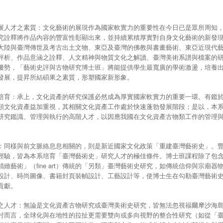
展人才之素質：文化藝術的展現作為國家軟實力的重要性在今日已是眾所周知
究詮釋將作品內容的豐富性彰顯出來，並持續累積厚實對自身文化藝術的新發
大陸與臺灣傳世及考古出土文物、東亞及臺灣的佛教與書畫藝術、東亞近現代
評析、作品意涵之詮釋、人文精神與物質文化之解讀、臺灣美術系譜與檔案的
優勢，「藝術史評與古物研究博士班」將能提供學生最寬廣的學術激盪，培養
發展，提昇所結碩果之素質，形塑國家新形象。
培育：承上，文化資產的研究保護必然成為厚實國家軟實力的重要一環。有鑑於自
類文化資產益加重視，其相關文化資產工作處於快速蓬勃發展階段；是以，本
研究鑑識、管理與執行的高階人才，以因應我國在文化資產古物類工作的管理
。
：同樣與前文脈絡息息相關的，則是新近國家文化政策「重建臺灣藝術史」。
經驗，皆為本系培育「臺灣藝術史」研究人才的極佳條件。博士班課程除了包
緻藝術」（fine art）傳統的「另類」臺灣藝術史研究，如傳統信仰與宗廟
設計、時尚圖像、書籍封頁裝幀設計、工藝設計等，使博士生在勾勒臺灣藝術
貢獻。
之人才：無論是文化資產古物研究或臺灣美術史研究，皆無法忽視福爾摩沙海
討而言，全球化與在地性的拉扯更需要雙向或多向視野的整合性研究（如從「