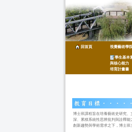
回首頁
視覺藝術學
學生基本
與核心能力
培育計畫書
博士班課程旨在培養藝術史研究、
深、累積系統性思辨批判與詮釋能
創新趨勢與學術需求之下，博士班