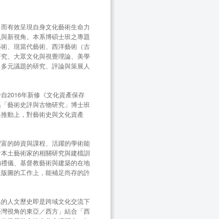
，而有效呈現自身文化藝術生命力
現與新視角。本系博碩士班之專題
藝術、現當代藝術、西洋藝術（古
研究、大眾文化與視覺理論、美學
出多元議題的研究、評論與策展人
2016年新修《文化資產保存
系「藝術史評與古物研究」博士班
與推動上，對藝術史與文化資產
豐富的師資與課程、活躍的學術能
含本土藝術家的相關研究與建檔訓
器物禮儀、基督教藝術與建築的在地
史版圖的工作上，能補足尚存的許
島的人文歷史即是跨域文化交流下
臺灣視角的東亞／西方」結合「西