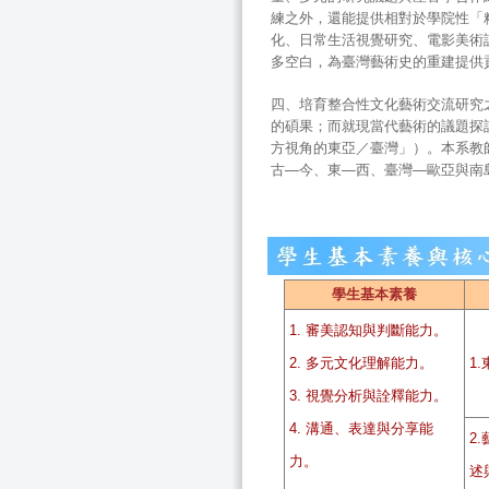
練之外，還能提供相對於學院性「精
化、日常生活視覺研究、電影美術
多空白，為臺灣藝術史的重建提供
四、培育整合性文化藝術交流研究
的碩果；而就現當代藝術的議題探
方視角的東亞／臺灣」）。本系教
古—今、東—西、臺灣—歐亞與南
學生基本素養
1. 審美認知與判斷能力。
2. 多元文化理解能力。
1
3. 視覺分析與詮釋能力。
4. 溝通、表達與分享能
2
力。
述