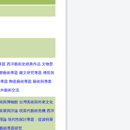
專題
西洋藝術史經典作品
文物普
塑藝術專題
圖文研究專題
傳世與
術專題
陶瓷藝術專題
藝術與專業
中外藝術交流
術與博物館
台灣美術與外來文化
策展與評論
現當代藝術危機
西洋
理論
現代性探討專題：從波特萊
藝術專題研究