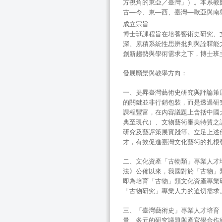
方視角的東亞／臺灣」）。本系教
古—今、東—西、臺灣—歐亞與南
成立宗旨
博士班課程旨在培養藝術史研究、
深、累積系統性思辨批判與詮釋能
創新趨勢與學術需求之下，博士班
發展願景與教學方向：
一、提昇臺灣藝術史研究與評論策
的關鍵並非行銷包裝，而是透過研
課程豐富，在內容議題上含括中國
典至現代）、文物藝術審美特質之
研究及藝評策展實踐等。立足上述
才，有效促進臺灣文化藝術的扎根
二、文化資產「古物類」專業人才
法》公佈以來，我國對於「古物」
即為培育「古物」類文化資產專業
「古物研究」專業人力的迫切需求
三、「臺灣藝術史」專業人才培育
量、多元的研究議題與產官學合作