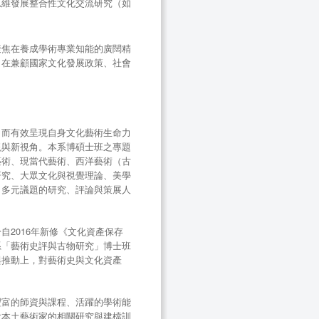
思維發展整合性文化交流研究（如
聚焦在養成學術專業知能的廣闊精
。在兼顧國家文化發展政策、社會
，而有效呈現自身文化藝術生命力
現與新視角。本系博碩士班之專題
藝術、現當代藝術、西洋藝術（古
研究、大眾文化與視覺理論、美學
出多元議題的研究、評論與策展人
2016年新修《文化資產保存
系「藝術史評與古物研究」博士班
與推動上，對藝術史與文化資產
豐富的師資與課程、活躍的學術能
含本土藝術家的相關研究與建檔訓