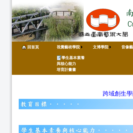
回首頁
視覺藝術學院
文博學院
音像藝
學生基本素養
與核心能力
培育計畫書
跨域創生學